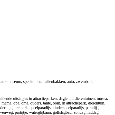
ea, automuseum, speeltuinen, ballenbakken, auto, zwembad,
llende uitstapjes in attractieparken, dagje uit, dierentuinen, musea,
ama, opa, oma, ouders, tante, oom, in attractiepark, dierentuin,
eruitje, pretpark, speelparadijs, kinderspeelparadijs, paradijs,
it, evenweg, partijtje, waterglijbaan, golfslagbad, zondag middag,