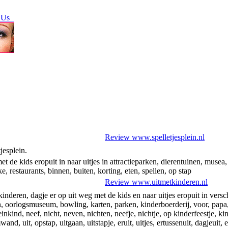
 Us
Review www.spelletjesplein.nl
jesplein.
et de kids eropuit in naar uitjes in attractieparken, dierentuinen, mus
 restaurants, binnen, buiten, korting, eten, spellen, op stap
Review www.uitmetkinderen.nl
nderen, dagje er op uit weg met de kids en naar uitjes eropuit in verschi
rlogsmuseum, bowling, karten, parken, kinderboerderij, voor, papa, m
kind, neef, nicht, neven, nichten, neefje, nichtje, op kinderfeestje, kind
limwand, uit, opstap, uitgaan, uitstapje, eruit, uitjes, ertussenuit, dagjeu