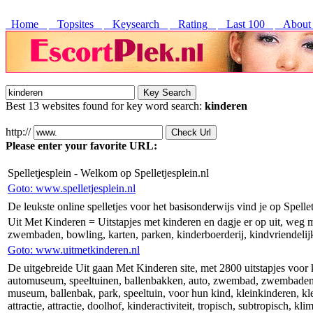
Home
Topsites
Keysearch
Rating
Last 100
About
Best 13 websites found for key word search:
kinderen
http://
Please enter your favorite URL:
Spelletjesplein - Welkom op Spelletjesplein.nl
Goto: www.spelletjesplein.nl
De leukste online spelletjes voor het basisonderwijs vind je op Spellet
Uit Met Kinderen = Uitstapjes met kinderen en dagje er op uit, weg m
zwembaden, bowling, karten, parken, kinderboerderij, kindvriendelijke,
Goto: www.uitmetkinderen.nl
De uitgebreide Uit gaan Met Kinderen site, met 2800 uitstapjes voor ki
automuseum, speeltuinen, ballenbakken, auto, zwembad, zwembaden, oo
museum, ballenbak, park, speeltuin, voor hun kind, kleinkinderen, klein
attractie, attractie, doolhof, kinderactiviteit, tropisch, subtropisch, k