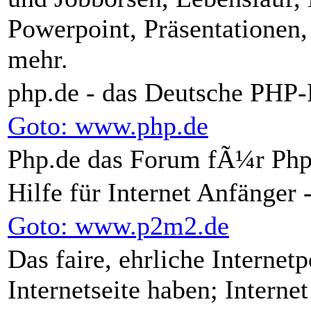
Powerpoint, Präsentationen,
mehr.
php.de - das Deutsche PHP
Goto: www.php.de
Php.de das Forum fÃ¼r Phpl
Hilfe für Internet Anfänger -
Goto: www.p2m2.de
Das faire, ehrliche Internetp
Internetseite haben; Intern