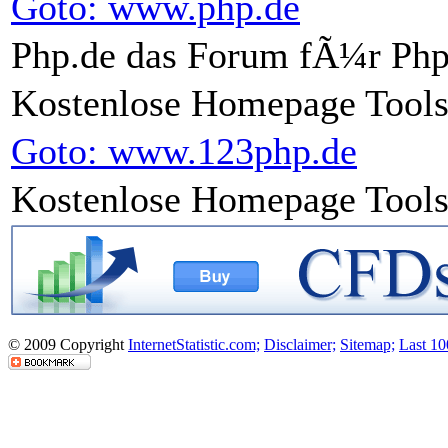
Goto: www.php.de
Php.de das Forum fÃ¼r Phpl
Kostenlose Homepage Tool
Goto: www.123php.de
Kostenlose Homepage Tool
© 2009 Copyright
InternetStatistic.com;
Disclaimer;
Sitemap;
Last 10