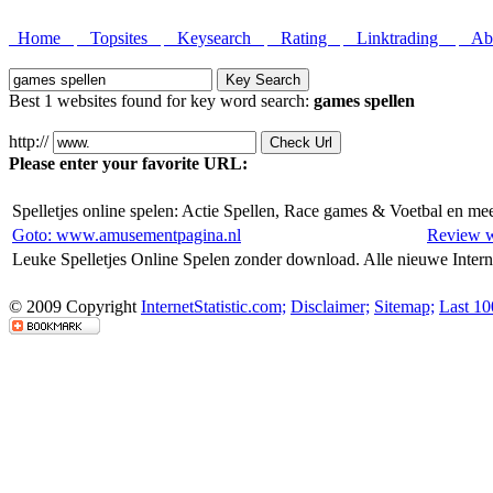
Home
Topsites
Keysearch
Rating
Linktrading
Abo
Best 1 websites found for key word search:
games spellen
http://
Please enter your favorite URL:
Spelletjes online spelen: Actie Spellen, Race games & Voetbal en me
Goto: www.amusementpagina.nl
Review 
Leuke Spelletjes Online Spelen zonder download. Alle nieuwe Intern
© 2009 Copyright
InternetStatistic.com;
Disclaimer;
Sitemap;
Last 10