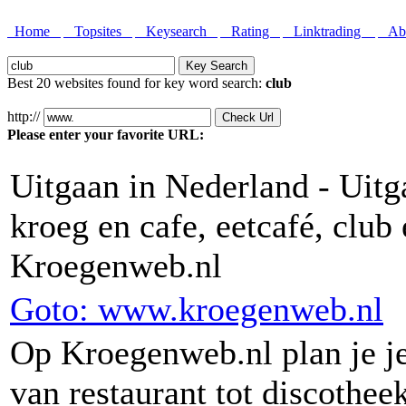
Home
Topsites
Keysearch
Rating
Linktrading
Abo
Best 20 websites found for key word search:
club
http://
Please enter your favorite URL:
Uitgaan in Nederland - Uitg
kroeg en cafe, eetcafé, club 
Kroegenweb.nl
Goto: www.kroegenweb.nl
Op Kroegenweb.nl plan je je
van restaurant tot discotheek