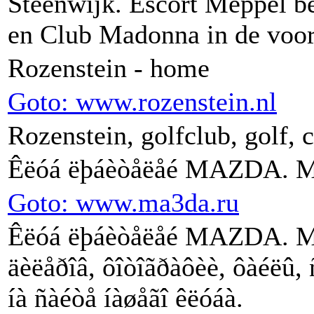
Steenwijk. Escort Meppel b
en Club Madonna in de voor
Rozenstein - home
Goto: www.rozenstein.nl
Rozenstein, golfclub, golf, 
Êëóá ëþáèòåëåé MAZDA.
Goto: www.ma3da.ru
Êëóá ëþáèòåëåé MAZDA. M
äèëåðîâ, ôîòîãðàôèè, ôàéëû, ñ
íà ñàéòå íàøåãî êëóáà.