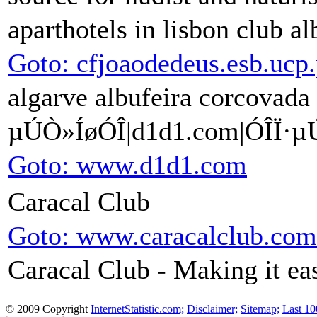
aparthotels in lisbon club a
Goto: cfjoaodedeus.esb.ucp.
algarve albufeira corcovada
µÚÒ»ÍøÓÎ|d1d1.com|ÓÎÏ·
Goto: www.d1d1.com
Caracal Club
Goto: www.caracalclub.com
Caracal Club - Making it ea
© 2009 Copyright
InternetStatistic.com;
Disclaimer;
Sitemap;
Last 10