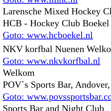
Larensche Mixed Hockey C
HCB - Hockey Club Boekel
Goto: www.hcboekel.nl
NKV korfbal Nuenen Welk
Goto: www.nkvkorfbal.nl
Welkom
POV`s Sports Bar, Andover,
Goto: www.povssportsbar.
Sports Bar and Night Club