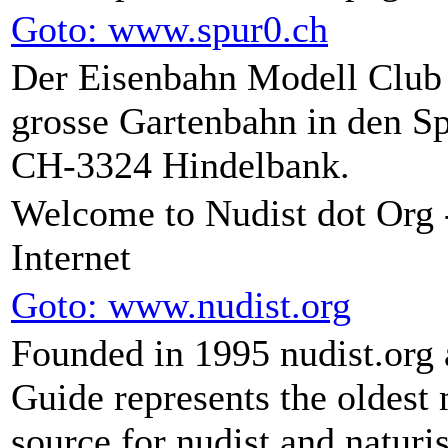
Goto: www.spur0.ch
Der Eisenbahn Modell Club
grosse Gartenbahn in den S
CH-3324 Hindelbank.
Welcome to Nudist dot Org 
Internet
Goto: www.nudist.org
Founded in 1995 nudist.org 
Guide represents the oldest
source for nudist and naturis