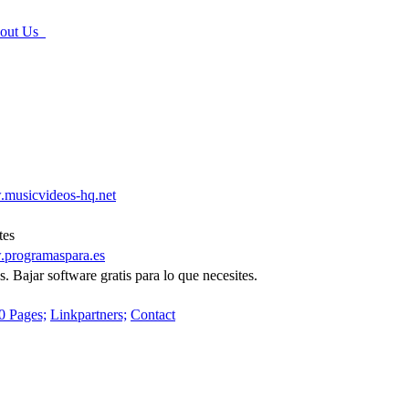
ut Us
musicvideos-hq.net
tes
programaspara.es
. Bajar software gratis para lo que necesites.
0 Pages;
Linkpartners;
Contact