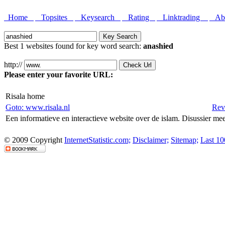
Home
Topsites
Keysearch
Rating
Linktrading
Abo
Best 1 websites found for key word search:
anashied
http://
Please enter your favorite URL:
Risala home
Goto: www.risala.nl
Rev
Een informatieve en interactieve website over de islam. Disussier me
© 2009 Copyright
InternetStatistic.com;
Disclaimer;
Sitemap;
Last 10